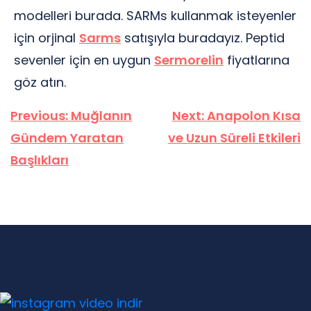
modelleri burada. SARMs kullanmak isteyenler
için orjinal
Sarms
satışıyla buradayız. Peptid
sevenler için en uygun
Sermorelin
fiyatlarına
göz atın.
Yazı
Previous:
Muğlanın
Next:
Anapolon Kısa
gezinmesi
Gündem Yaratan
ve Uzun Süreli Etkileri
Başlıkları