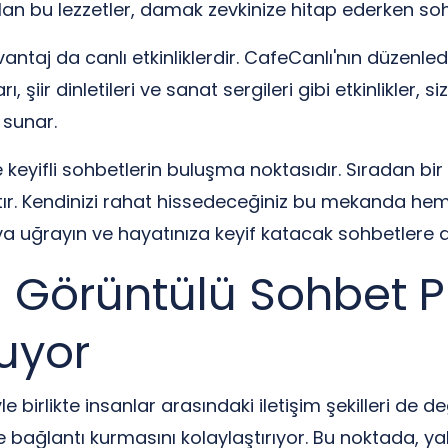
 olan bu lezzetler, damak zevkinize hitap ederken sohb
j da canlı etkinliklerdir. CafeCanlı'nın düzenlediği ç
, şiir dinletileri ve sanat sergileri gibi etkinlikler, 
 sunar.
keyifli sohbetlerin buluşma noktasıdır. Sıradan bi
tır. Kendinizi rahat hissedeceğiniz bu mekanda hem 
ı'ya uğrayın ve hayatınıza keyif katacak sohbetlere d
ı Görüntülü Sohbet P
luyor
 birlikte insanlar arasındaki iletişim şekilleri de d
le bağlantı kurmasını kolaylaştırıyor. Bu noktada, ya