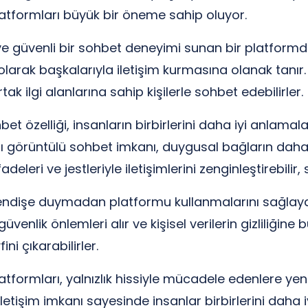
latformları büyük bir öneme sahip oluyor.
i ve güvenli bir sohbet deneyimi sunan bir platformd
olarak başkalarıyla iletişim kurmasına olanak tanır.
tak ilgi alanlarına sahip kişilerle sohbet edebilirler.
özelliği, insanların birbirlerini daha iyi anlamaları
nlı görüntülü sohbet imkanı, duygusal bağların da
deleri ve jestleriyle iletişimlerini zenginleştirebilir, s
n endişe duymadan platformu kullanmalarını sağlaya
güvenlik önlemleri alır ve kişisel verilerin gizliliğin
i çıkarabilirler.
tformları, yalnızlık hissiyle mücadele edenlere yeni 
letişim imkanı sayesinde insanlar birbirlerini daha iy