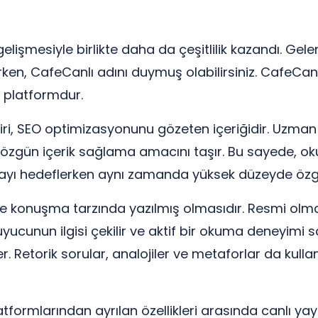
n gelişmesiyle birlikte daha da çeşitlilik kazandı. G
n, CafeCanlı adını duymuş olabilirsiniz. CafeCanlı, 
 platformdur.
biri, SEO optimizasyonunu gözeten içeriğidir. Uzman 
özgün içerik sağlama amacını taşır. Bu sayede, oku
amayı hedeflerken aynı zamanda yüksek düzeyde öz
se konuşma tarzında yazılmış olmasıdır. Resmi olmaya
okuyucunun ilgisi çekilir ve aktif bir okuma deneyimi s
er. Retorik sorular, analojiler ve metaforlar da kull
formlarından ayrılan özellikleri arasında canlı yayı