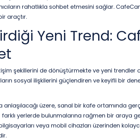
cıların rahatlıkla sohbet etmesini sağlar. CafeCanlı
ir araçtır.
irdiği Yeni Trend: Ca
et
etişim şekillerini de dönüştürmekte ve yeni trendler
rın sosyal ilişkilerini güçlendiren ve keyifli bir de
anlaşılacağı üzere, sanal bir kafe ortamında gerçek
ın farklı yerlerde bulunmalarına rağmen bir araya g
 bilgisayarları veya mobil cihazları üzerinden kola
ir.