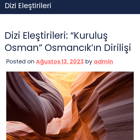
Skip
Dizi Eleştirileri
to
content
Dizi Eleştirileri: “Kuruluş
Osman” Osmancık’ın Dirilişi
Posted on
Ağustos 13, 2023
by
admin