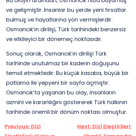
Bu olayın ardından, Osmancık hızla büyümüş
ve gelişmiştir. İnsanlar bu yerde yeni fırsatlar
bulmuş ve hayatlarına yön vermişlerdir.
Osmancık’ın dirilişi, Türk tarihindeki benzersiz
ve etkileyici bir dönemeç noktasıdır.
Sonuç olarak, Osmancık’ın dirilişi Türk
tarihinde unutulmaz bir kaderin doğuşunu
temsil etmektedir. Bu küçük kasaba, büyük bir
patlama ile yepyeni bir sayfa açmıştır.
Osmancık’ta yaşanan bu olay, insanların
azmini ve kararlılığını göstererek Türk halkının
tarihinde önemli bir dönüm noktası olmuştur.
Yazı
Previous:
Dizi
Next:
Dizi Eleştirileri:
gezinmesi