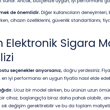
ılık sunar. Ancak, bütçenize uygun, iyi performans gö
emek de önemlidir.
Diğer kullanıcıların deneyimleri,
rken, cihazın özelliklerini, güvenlik standartlarını, fiy
Elektronik Sigara Mo
izi
ostu seçenekler arıyorsanız,
doğru yerdesiniz. Fiy
i, en iyi performansı en uygun fiyatla nasıl elde edeb
ğıdır.
Ucuz bir model alırken, bu ürünün uzun ömür
bir cihaz, başlangıçta biraz daha pahalı olabilir, 
 değişim gerektirebilir ve bu da toplam maliyetiniz