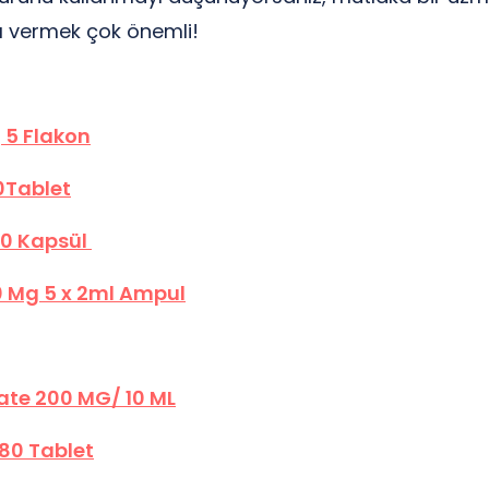
ı vermek çok önemli!
 5 Flakon
0Tablet
0 Kapsül
 Mg 5 x 2ml Ampul
te 200 MG/ 10 ML
80 Tablet