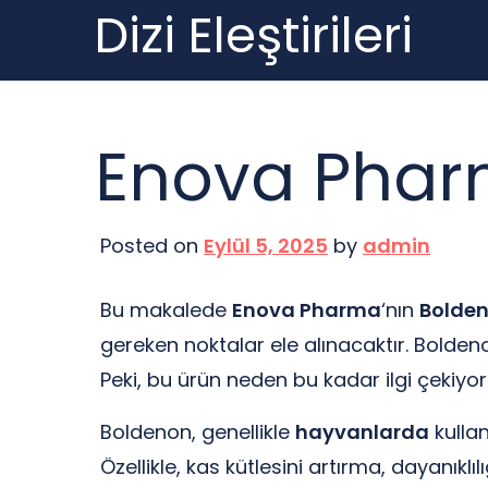
Dizi Eleştirileri
Skip
to
content
Enova Phar
Posted on
Eylül 5, 2025
by
admin
Bu makalede
Enova Pharma
‘nın
Bolde
gereken noktalar ele alınacaktır. Bolden
Peki, bu ürün neden bu kadar ilgi çekiyor
Boldenon, genellikle
hayvanlarda
kullan
Özellikle, kas kütlesini artırma, dayanıkl