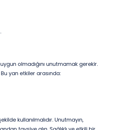
.
çin uygun olmadığını unutmamak gerekir.
. Bu yan etkiler arasında:
şekilde kullanılmalıdır. Unutmayın,
an tavsiye alın. Sağlıklı ve etkili bir