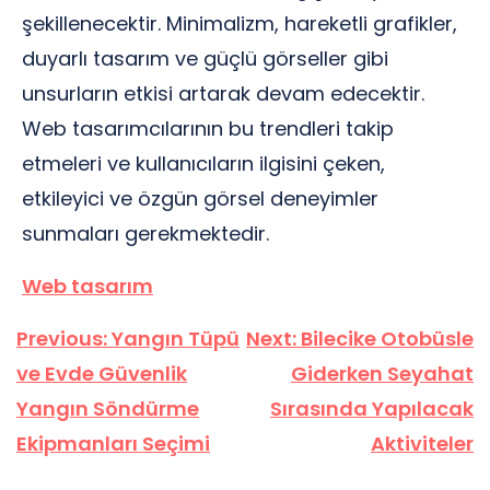
şekillenecektir. Minimalizm, hareketli grafikler,
duyarlı tasarım ve güçlü görseller gibi
unsurların etkisi artarak devam edecektir.
Web tasarımcılarının bu trendleri takip
etmeleri ve kullanıcıların ilgisini çeken,
etkileyici ve özgün görsel deneyimler
sunmaları gerekmektedir.
Web tasarım
Yazı
Previous:
Yangın Tüpü
Next:
Bilecike Otobüsle
gezinmesi
ve Evde Güvenlik
Giderken Seyahat
Yangın Söndürme
Sırasında Yapılacak
Ekipmanları Seçimi
Aktiviteler