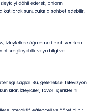
leyiciyi dâhil ederek, onların
ara katılarak sunucularla sohbet edebilir,
 izleyicilere öğrenme fırsatı verirken
ni sergileyebilir veya bilgi ve
eteneği sağlar. Bu, geleneksel televizyon
ılar. İzleyiciler, favori içeriklerini
e interaktif, eğlenceli ve öğretici bir