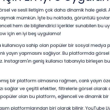
sel ve sesli iletişim çok daha dinamik hale geldi. A
laşmak mümkün. İşte bu noktada, görüntülü şovlar 
i hem de bilgilendirici içerikler sunabilen bu uygu
ow için en iyi beş uygulama!
kullanıcıya sahip olan popüler bir sosyal medya pl
canlı yayın yapmasını sağlıyor. Bu platformda görsel v
niz. Instagram'ın geniş kullanıcı tabanıyla birleşen b
mış bir platform olmasına rağmen, canlı yayın özelli
ızı sağlar ve çeşitli efektler, filtrelerle görsel olara
da popüler olan bu platform, eğlenceli ve dinamik bi
 platformlarından biri olarak bilinir. YouTube Live ö