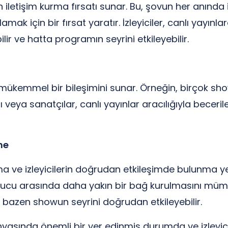
iletişim kurma fırsatı sunar. Bu, şovun her anında iz
amak için bir fırsat yaratır. İzleyiciler, canlı yayınl
ir ve hatta programın seyrini etkileyebilir.
ükemmel bir bileşimini sunar. Örneğin, birçok show,
ya sanatçılar, canlı yayınlar aracılığıyla becerileri
me
lma ve izleyicilerin doğrudan etkileşimde bulunma y
unucu arasında daha yakın bir bağ kurulmasını mümkün k
a bazen showun seyrini doğrudan etkileyebilir.
ında önemli bir yer edinmiş durumda ve izleyiciler