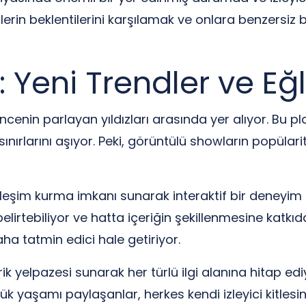
lerin beklentilerini karşılamak ve onlara benzersiz 
Yeni Trendler ve Eğl
nin parlayan yıldızları arasında yer alıyor. Bu platf
ırlarını aşıyor. Peki, görüntülü showların popülarit
ileşim kurma imkanı sunarak interaktif bir deneyim sağ
belirtebiliyor ve hatta içeriğin şekillenmesine katkıda
daha tatmin edici hale getiriyor.
rik yelpazesi sunarak her türlü ilgi alanına hitap ed
 yaşamı paylaşanlar, herkes kendi izleyici kitlesine er