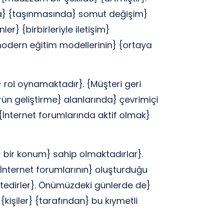
aya} {taşınmasında} somut değişim}
} {birbirleriyle iletişim}
modern eğitim modellerinin} {ortaya
k} rol oynamaktadır}. {Müşteri geri
rün geliştirme} alanlarında} çevrimiçi
} {İnternet forumlarında aktif olmak}
 bir konum} sahip olmaktadırlar}.
{İnternet forumlarının} oluşturduğu
ektedirler}. Önümüzdeki günlerde de}
{kişiler} {tarafından} bu kıymetli