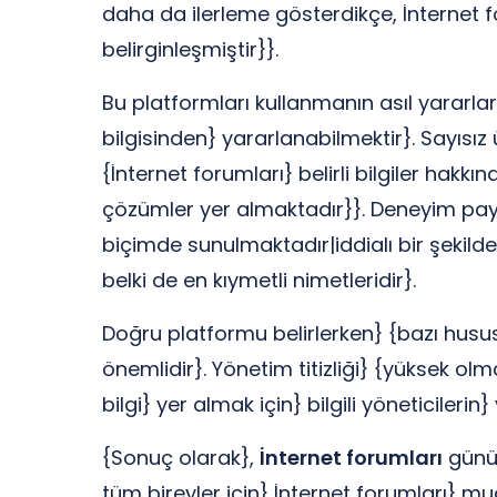
daha da ilerleme gösterdikçe, İnternet f
belirginleşmiştir}}.
Bu platformları kullanmanın asıl yararl
bilgisinden} yararlanabilmektir}. Sayısız
{İnternet forumları} belirli bilgiler hak
çözümler yer almaktadır}}. Deneyim payla
biçimde sunulmaktadır|iddialı bir şekild
belki de en kıymetli nimetleridir}.
Doğru platformu belirlerken} {bazı hususl
önemlidir}. Yönetim titizliği} {yüksek ol
bilgi} yer almak için} bilgili yöneticiler
{Sonuç olarak},
İnternet forumları
günüm
tüm bireyler için} İnternet forumları} m