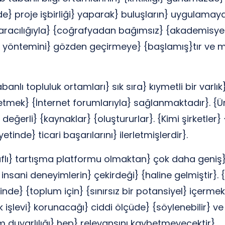
de} proje işbirliği} yaparak} buluşların} uygulam
racılığıyla} {coğrafyadan bağımsız} {akademisyenler
im yöntemini} gözden geçirmeye} {başlamış}tır ve 
abanlı topluluk ortamları} sık sıra} kıymetli bir varlı
e etmek} {İnternet forumlarıyla} sağlanmaktadır}. {Ü
değerli} {kaynaklar} {oluştururlar}. {Kimi şirketler
tinde} ticari başarılarını} ilerletmişlerdir}.
flı} tartışma platformu olmaktan} çok daha geniş}
insani deneyimlerin} çekirdeği} {haline gelmiştir}. 
ğinde} {toplum için} {sınırsız bir potansiyel} içerm
 işlevi} korunacağı} ciddi ölçüde} {söylenebilir} ve 
 duyarlılığı} hep} relevansını kaybetmeyecektir}.