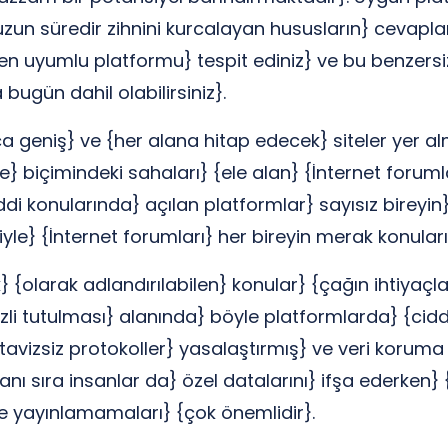
zun süredir zihnini kurcalayan hususların} cevaplarını
 en uyumlu platformu} tespit ediniz} ve bu benzersi
bugün dahil olabilirsiniz}.
kça geniş} ve {her alana hitap edecek} siteler yer al
e} biçimindeki sahaları} {ele alan} {İnternet foruml
ciddi konularında} açılan platformlar} sayısız bireyi
le} {İnternet forumları} her bireyin merak konuları
ik} {olarak adlandırılabilen} konular} {çağın ihtiya
 gizli tutulması} alanında} böyle platformlarda} {cidd
tavizsiz protokoller} yasalaştırmış} ve veri koruma 
ı sıra insanlar da} özel datalarını} ifşa ederken} {d
de yayınlamamaları} {çok önemlidir}.