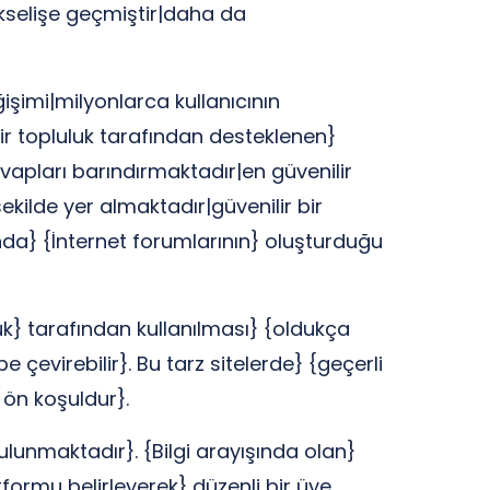
ükselişe geçmiştir|daha da
şimi|milyonlarca kullanıcının
 bir topluluk tarafından desteklenen}
evapları barındırmaktadır|en güvenilir
kilde yer almaktadır|güvenilir bir
nda} {İnternet forumlarının} oluşturduğu
luk} tarafından kullanılması} {oldukça
çevirebilir}. Bu tarz sitelerde} {geçerli
r ön koşuldur}.
unmaktadır}. {Bilgi arayışında olan}
formu belirleyerek} düzenli bir üye