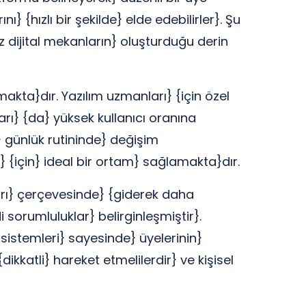
} {hızlı bir şekilde} elde edebilirler}. Şu
z dijital mekanların} oluşturduğu derin
makta}dır. Yazılım uzmanları} {için özel
arı} {da} yüksek kullanıcı oranına
n} günlük rutininde} değişim
} {için} ideal bir ortam} sağlamakta}dır.
çları} çerçevesinde} {giderek daha
i sorumluluklar} belirginleşmiştir}.
sistemleri} sayesinde} üyelerinin}
ikkatli} hareket etmelilerdir} ve kişisel