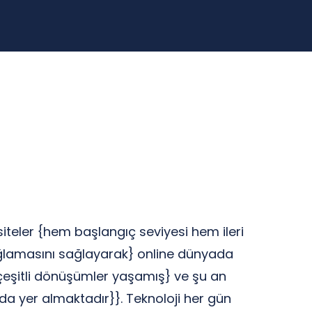
u siteler {hem başlangıç seviyesi hem ileri
ı sağlamasını sağlayarak} online dünyada
e çeşitli dönüşümler yaşamış} ve şu an
nda yer almaktadır}}. Teknoloji her gün