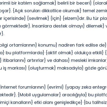
mli bir katılım sağlamak} belirli bir beceri} {olar
şar}. {Açık soruları dikkatlice okumak} temel zem
ar içerisinde} {sevilmek} {için} {elzem}dır. Bu tür
ı görmektedir}. İnsanlara destek olmayı} dilemek
r}.
bilgi ortamlarının} konumu} nadiren fark edilse de} 
a} bu platformlarda} {aktif olmak} oldukça etkili} 
itibarlarını} artırırlar} ve dahası} mesleki imkanlar
 iş markası} {oluşturmak} maksadıyla} gözle görü
İnternet forumlarının} {evrimi} {yapay zeka entegras
ktedir}. {Mobil uygulamalar} aracılığıyla} bu platfo
çi kanalların} etki alanı genişledikçe} {bu talihsiz