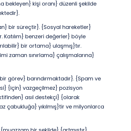
bekleyen} kişi oranı} düzenli şekilde
ktedir}.
n} bir süreçtir}. {Sosyal hareketler}
r. Katılım} benzeri değerler} böyle
ılabilir} bir ortama} ulaşmış}tır.
imi zaman sınırlama} çalışmalarına}
} bir görev} barındırmaktadır}. {Spam ve
esi} {için} vazgeçilmez} pozisyon
ktifinden} asıl destekçi} {olarak
maz çabukluğa} yıkılmış}tir ve milyonlarca
 {muazzam bir şekilde} {artmıştır}.