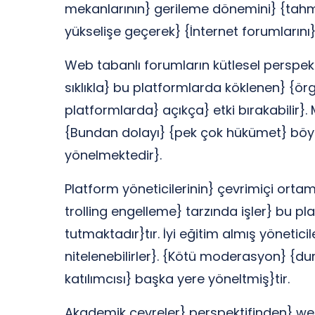
mekanlarının} gerileme dönemini} {tahmi
yükselişe geçerek} {İnternet forumlarını}
Web tabanlı forumların kütlesel perspektif
sıklıkla} bu platformlarda köklenen} {örg
platformlarda} açıkça} etki bırakabilir}. 
{Bundan dolayı} {pek çok hükümet} böyl
yönelmektedir}.
Platform yöneticilerinin} çevrimiçi orta
trolling engelleme} tarzında işler} bu p
tutmaktadır}tır. İyi eğitim almış yönetici
nitelenebilirler}. {Kötü moderasyon} {dur
katılımcısı} başka yere yöneltmiş}tir.
Akademik çevreler} perspektifinden} web 