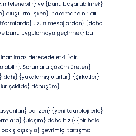
ak nitelenebilir} ve {bunu başarabilmek}
in} oluşturmuşken}, hakemane bir dil
 platformlarda} uzun mesajlardan} {daha
} ve bunu uygulamaya geçirmek} bu
inanılmaz derecede etkili}dir.
{olabilir}. Sorunlara çözüm üreten}
} dahi} {yakalamış olurlar}. {Şirketler}
lür şekilde} dönüşüm}
yonları} benzeri} {yeni teknolojilerle}
rmlara} {ulaşım} daha hızlı} {bir hale
 bakış açısıyla} çevrimiçi tartışma