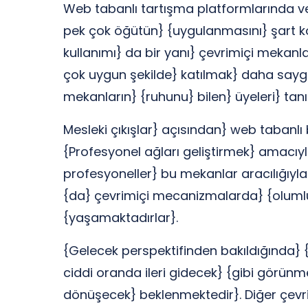
Web tabanlı tartışma platformlarında veri
pek çok öğütün} {uygulanmasını} şart ko
kullanımı} da bir yanı} çevrimiçi mekanl
çok uygun şekilde} katılmak} daha sayg
mekanların} {ruhunu} bilen} üyeleri} tanı
Mesleki çıkışlar} açısından} web tabanlı 
{Profesyonel ağları geliştirmek} amacıyl
profesyoneller} bu mekanlar aracılığıyla} 
{da} çevrimiçi mecanizmalarda} {olumlu
{yaşamaktadırlar}.
{Gelecek perspektifinden bakıldığında} {
ciddi oranda ileri gidecek} {gibi görünme
dönüşecek} beklenmektedir}. Diğer çevrimi