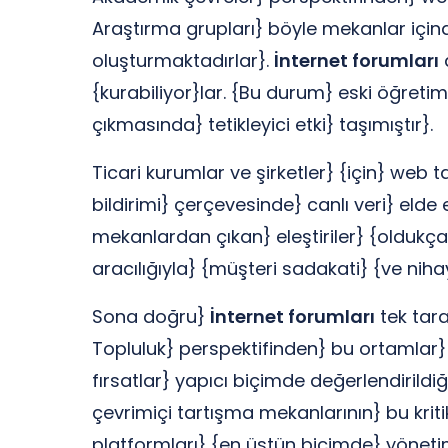
Araştırma grupları} böyle mekanlar için
oluşturmaktadırlar}.
İnternet forumları
a
{kurabiliyor}lar. {Bu durum} eski öğret
çıkmasında} tetikleyici etki} taşımıştır}.
Ticari kurumlar ve şirketler} {için} web t
bildirimi} çerçevesinde} canlı veri} eld
mekanlardan çıkan} eleştiriler} {oldukça 
aracılığıyla} {müşteri sadakati} {ve nihaye
Sona doğru}
İnternet forumları
tek tara
Topluluk} perspektifinden} bu ortamlar} 
fırsatlar} yapıcı biçimde değerlendirildi
çevrimiçi tartışma mekanlarının} bu kritik
platformları} {en üstün biçimde} yönetim