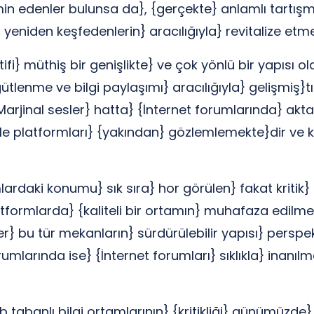
n edenler bulunsa da}, {gerçekte} anlamlı tartışma 
 yeniden keşfedenlerin} aracılığıyla} revitalize etme
i} müthiş bir genişlikte} ve çok yönlü bir yapısı ola
ütlenme ve bilgi paylaşımı} aracılığıyla} gelişmiş}tı
Marjinal sesler} hatta} {İnternet forumlarında} aktar
e platformları} {yakından} gözlemlemekte}dir ve k
mlardaki konumu} sık sıra} hor görülen} fakat kritik
latformlarda} {kaliteli bir ortamın} muhafaza edilm
ler} bu tür mekanların} sürdürülebilir yapısı} perspe
umlarında ise} {İnternet forumları} sıklıkla} inanıl
tabanlı bilgi ortamlarının} {kritikliği} günümüzde}