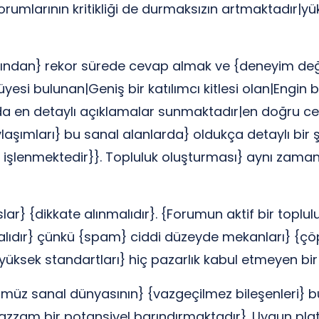
orumlarının kritikliği de durmaksızın artmaktadır|y
arından} rekor sürede cevap almak ve {deneyim deği
 üyesi bulunan|Geniş bir katılımcı kitlesi olan|Engin
kında en detaylı açıklamalar sunmaktadır|en doğru c
şımları} bu sanal alanlarda} oldukça detaylı bir şe
e işlenmektedir}}. Topluluk oluşturması} aynı zama
ar} {dikkate alınmalıdır}. {Forumun aktif bir toplu
malıdır} çünkü {spam} ciddi düzeyde mekanları} {çöpe 
in} yüksek standartları} hiç pazarlık kabul etmeyen bi
üz sanal dünyasının} {vazgeçilmez bileşenleri} bul
uazzam bir potansiyel barındırmaktadır}. Uygun plat