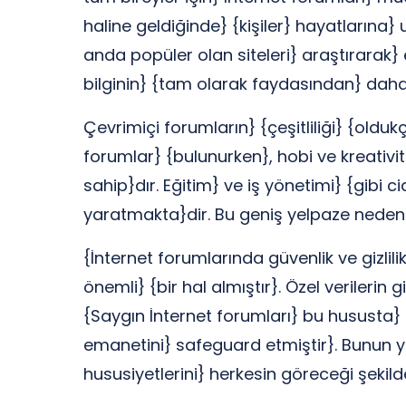
haline geldiğinde} {kişiler} hayatlarına} u
anda popüler olan siteleri} araştırarak}
bilginin} {tam olarak faydasından} daha 
Çevrimiçi forumların} {çeşitliliği} {oldu
forumlar} {bulunurken}, hobi ve kreativit
sahip}dır. Eğitim} ve iş yönetimi} {gibi 
yaratmakta}dir. Bu geniş yelpaze nedeniy
{İnternet forumlarında güvenlik ve gizlil
önemli} {bir hal almıştır}. Özel verilerin
{Saygın İnternet forumları} bu hususta} 
emanetini} safeguard etmiştir}. Bunun yan
hususiyetlerini} herkesin göreceği şekil