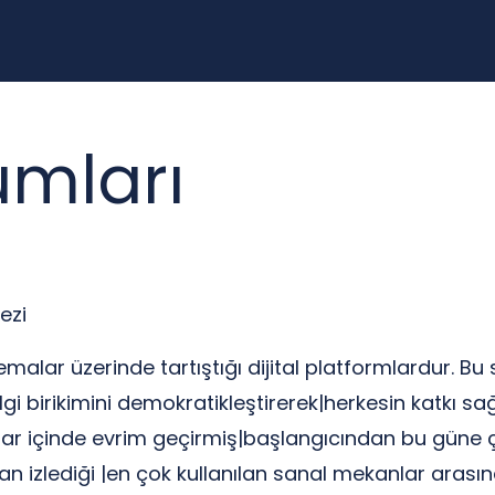
umları
ezi
 temalar üzerinde tartıştığı dijital platformlardur. B
k|bilgi birikimini demokratikleştirerek|herkesin katk
 yıllar içinde evrim geçirmiş|başlangıcından bu gün
an izlediği |en çok kullanılan sanal mekanlar arası