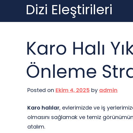
Dizi Eleştirileri
Skip
to
content
Karo Halı Y
Önleme Strat
Posted on
Ekim 4, 2025
by
admin
Karo halılar
, evlerimizde ve iş yerlerim
olmasını sağlamak ve temiz görünümün
atalım.