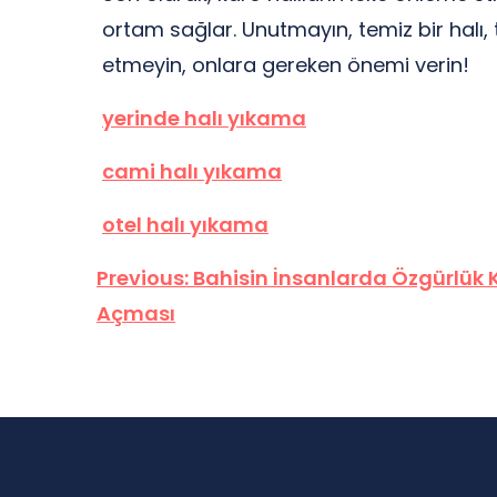
ortam sağlar. Unutmayın, temiz bir halı, 
etmeyin, onlara gereken önemi verin!
yerinde halı yıkama
cami halı yıkama
otel halı yıkama
Yazı
Previous:
Bahisin İnsanlarda Özgürlük 
Açması
gezinmesi