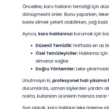
Öncelikle, karo halıların temizliği için dü
dönüşmesini önler. Bunu yaparken, lekenin
bezle silmek yeterli olabilirken, yağ bazlı
Ayrıca,
karo halılarınızı
korumak için bazı
Düzenli Temizlik:
Haftada en az bir 
Özel Temizleyiciler:
Halılarınız içi
almanızı sağlar.
Doğru Yöntemler:
Leke çıkarmada 
Unutmayın ki,
profesyonel halı yıkama 
durumlarda, uzman kişilerden yardım alma
nokta, kullanılan ürünlerin halınıza zara
Son olarak, karo halıların leke önleme st