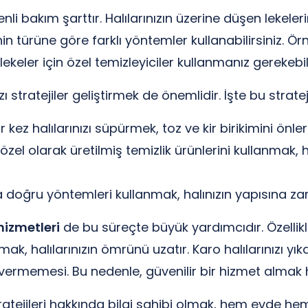
zenli bakım şarttır. Halılarınızın üzerine düşen lekel
 türüne göre farklı yöntemler kullanabilirsiniz. Örn
 lekeler için özel temizleyiciler kullanmanız gerekebili
 stratejiler geliştirmek de önemlidir. İşte bu stratej
kez halılarınızı süpürmek, toz ve kir birikimini önler
n özel olarak üretilmiş temizlik ürünlerini kullanmak
doğru yöntemleri kullanmak, halınızın yapısına za
hizmetleri
de bu süreçte büyük yardımcıdır. Özellikl
k, halılarınızın ömrünü uzatır. Karo halılarınızı yı
r vermemesi. Bu nedenle, güvenilir bir hizmet almak 
ratejileri hakkında bilgi sahibi olmak, hem evde hem 