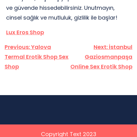
ve güvende hissedebilirsiniz. Unutmayın,
cinsel sağlık ve mutluluk, gizlilik ile başlar!
Lux Eros Shop
Yazı
Previous:
Yalova
Next:
İstanbul
gezinmesi
Termal Erotik Shop Sex
Gaziosmanpaşa
Shop
Online Sex Erotik Shop
Copyright Text 2023