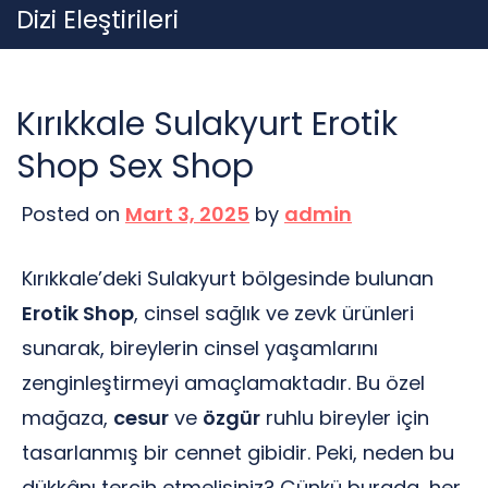
Skip
Dizi Eleştirileri
to
content
Kırıkkale Sulakyurt Erotik
Shop Sex Shop
Posted on
Mart 3, 2025
by
admin
Kırıkkale’deki Sulakyurt bölgesinde bulunan
Erotik Shop
, cinsel sağlık ve zevk ürünleri
sunarak, bireylerin cinsel yaşamlarını
zenginleştirmeyi amaçlamaktadır. Bu özel
mağaza,
cesur
ve
özgür
ruhlu bireyler için
tasarlanmış bir cennet gibidir. Peki, neden bu
dükkânı tercih etmelisiniz? Çünkü burada, her