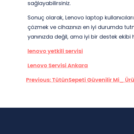
sağlayabilirsiniz.
Sonuç olarak, Lenovo laptop kullanıcıları i
çözmek ve cihazınızı en iyi durumda tu
yanınızda değil, ama iyi bir destek ekib
lenovo yetkili servisi
Lenovo Servisi Ankara
Yazı
Previous:
TütünSepeti Güvenilir Mi_ Ür
gezinmesi