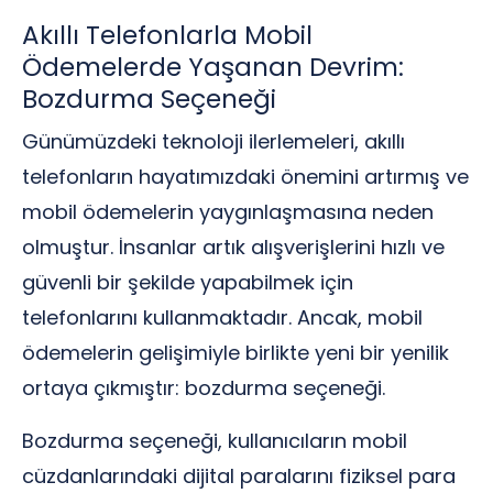
Akıllı Telefonlarla Mobil
Ödemelerde Yaşanan Devrim:
Bozdurma Seçeneği
Günümüzdeki teknoloji ilerlemeleri, akıllı
telefonların hayatımızdaki önemini artırmış ve
mobil ödemelerin yaygınlaşmasına neden
olmuştur. İnsanlar artık alışverişlerini hızlı ve
güvenli bir şekilde yapabilmek için
telefonlarını kullanmaktadır. Ancak, mobil
ödemelerin gelişimiyle birlikte yeni bir yenilik
ortaya çıkmıştır: bozdurma seçeneği.
Bozdurma seçeneği, kullanıcıların mobil
cüzdanlarındaki dijital paralarını fiziksel para