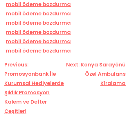
mobil ödeme bozdurma
mobil ödeme bozdurma
mobil ödeme bozdurma
mobil ödeme bozdurma
mobil ödeme bozdurma
mobil ödeme bozdurma
Yazı
Previous:
Next:
Konya Sarayönü
gezinmesi
Promosyonbank İle
Özel Ambulans
Kurumsal Hediyelerde
Kiralama
Şıklık Promosyon
Kalem ve Defter
Çeşitleri