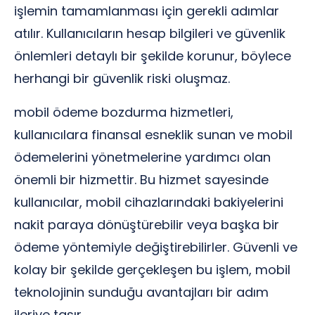
işlemin tamamlanması için gerekli adımlar
atılır. Kullanıcıların hesap bilgileri ve güvenlik
önlemleri detaylı bir şekilde korunur, böylece
herhangi bir güvenlik riski oluşmaz.
mobil ödeme bozdurma hizmetleri,
kullanıcılara finansal esneklik sunan ve mobil
ödemelerini yönetmelerine yardımcı olan
önemli bir hizmettir. Bu hizmet sayesinde
kullanıcılar, mobil cihazlarındaki bakiyelerini
nakit paraya dönüştürebilir veya başka bir
ödeme yöntemiyle değiştirebilirler. Güvenli ve
kolay bir şekilde gerçekleşen bu işlem, mobil
teknolojinin sunduğu avantajları bir adım
ileriye taşır.