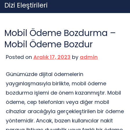
Skip
Dizi Eleştirileri
to
content
Mobil Ödeme Bozdurma –
Mobil Ödeme Bozdur
Posted on
Aralık 17, 2023
by
admin
Günümüzde dijital ödemelerin
yaygınlaşmasıyla birlikte, mobil ödeme
bozdurma işlemi de önem kazanmıştır. Mobil
ödeme, cep telefonları veya diğer mobil
cihazlar aracılığıyla gerçekleştirilen bir ödeme
yöntemidir. Ancak, bazen kullanıcılar nakit
paraya ihtiyaç duyabilir veya farklı bir ödeme