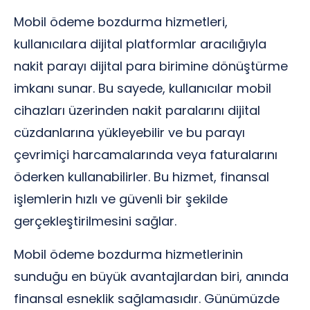
Mobil ödeme bozdurma hizmetleri,
kullanıcılara dijital platformlar aracılığıyla
nakit parayı dijital para birimine dönüştürme
imkanı sunar. Bu sayede, kullanıcılar mobil
cihazları üzerinden nakit paralarını dijital
cüzdanlarına yükleyebilir ve bu parayı
çevrimiçi harcamalarında veya faturalarını
öderken kullanabilirler. Bu hizmet, finansal
işlemlerin hızlı ve güvenli bir şekilde
gerçekleştirilmesini sağlar.
Mobil ödeme bozdurma hizmetlerinin
sunduğu en büyük avantajlardan biri, anında
finansal esneklik sağlamasıdır. Günümüzde