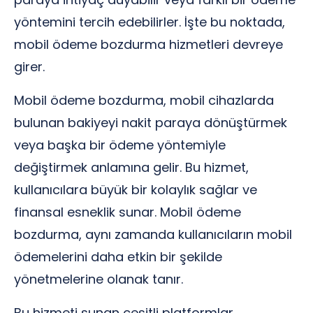
yöntemini tercih edebilirler. İşte bu noktada,
mobil ödeme bozdurma hizmetleri devreye
girer.
Mobil ödeme bozdurma, mobil cihazlarda
bulunan bakiyeyi nakit paraya dönüştürmek
veya başka bir ödeme yöntemiyle
değiştirmek anlamına gelir. Bu hizmet,
kullanıcılara büyük bir kolaylık sağlar ve
finansal esneklik sunar. Mobil ödeme
bozdurma, aynı zamanda kullanıcıların mobil
ödemelerini daha etkin bir şekilde
yönetmelerine olanak tanır.
Bu hizmeti sunan çeşitli platformlar