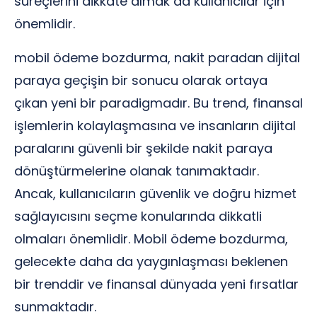
süreçlerini dikkate almak da kullanıcılar için
önemlidir.
mobil ödeme bozdurma, nakit paradan dijital
paraya geçişin bir sonucu olarak ortaya
çıkan yeni bir paradigmadır. Bu trend, finansal
işlemlerin kolaylaşmasına ve insanların dijital
paralarını güvenli bir şekilde nakit paraya
dönüştürmelerine olanak tanımaktadır.
Ancak, kullanıcıların güvenlik ve doğru hizmet
sağlayıcısını seçme konularında dikkatli
olmaları önemlidir. Mobil ödeme bozdurma,
gelecekte daha da yaygınlaşması beklenen
bir trenddir ve finansal dünyada yeni fırsatlar
sunmaktadır.