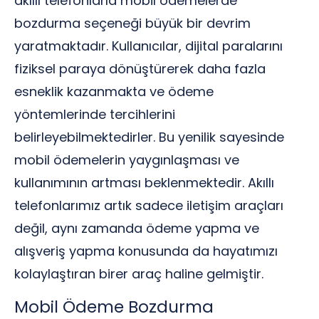
akıllı telefonlarla mobil ödemelerde
bozdurma seçeneği büyük bir devrim
yaratmaktadır. Kullanıcılar, dijital paralarını
fiziksel paraya dönüştürerek daha fazla
esneklik kazanmakta ve ödeme
yöntemlerinde tercihlerini
belirleyebilmektedirler. Bu yenilik sayesinde
mobil ödemelerin yaygınlaşması ve
kullanımının artması beklenmektedir. Akıllı
telefonlarımız artık sadece iletişim araçları
değil, aynı zamanda ödeme yapma ve
alışveriş yapma konusunda da hayatımızı
kolaylaştıran birer araç haline gelmiştir.
Mobil Ödeme Bozdurma