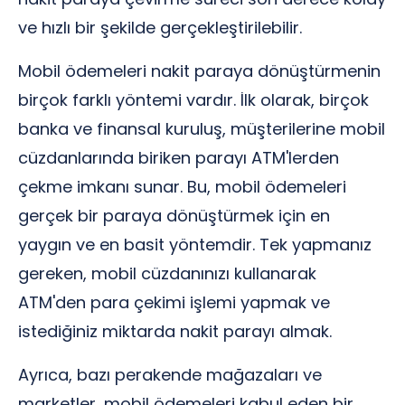
ve hızlı bir şekilde gerçekleştirilebilir.
Mobil ödemeleri nakit paraya dönüştürmenin
birçok farklı yöntemi vardır. İlk olarak, birçok
banka ve finansal kuruluş, müşterilerine mobil
cüzdanlarında biriken parayı ATM'lerden
çekme imkanı sunar. Bu, mobil ödemeleri
gerçek bir paraya dönüştürmek için en
yaygın ve en basit yöntemdir. Tek yapmanız
gereken, mobil cüzdanınızı kullanarak
ATM'den para çekimi işlemi yapmak ve
istediğiniz miktarda nakit parayı almak.
Ayrıca, bazı perakende mağazaları ve
marketler, mobil ödemeleri kabul eden bir