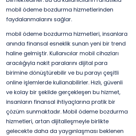
mobil ödeme bozdurma hizmetlerinden
faydalanmalarını sağlar.
mobil ödeme bozdurma hizmetleri, insanlara
anında finansal esneklik sunan yeni bir trend
haline gelmiştir. Kullanıcılar mobil cihazları
aracılığıyla nakit paralarını dijital para
birimine dönüştürebilir ve bu parayı çeşitli
online işlemlerde kullanabilirler. Hızlı, güvenli
ve kolay bir şekilde gerçekleşen bu hizmet,
insanların finansal ihtiyaçlarına pratik bir
çözüm sunmaktadır. Mobil ödeme bozdurma
hizmetleri, artan dijitalleşmeyle birlikte
gelecekte daha da yaygınlaşması beklenen