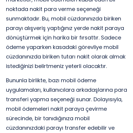
noktada nakit para verme seçeneği
sunmaktadır. Bu, mobil cüzdanınızda biriken
parayı alışveriş yaptığınız yerde nakit paraya
dönüştürmek için harika bir fırsattır. Sadece
ödeme yaparken kasadaki görevliye mobil
cüzdanınızda biriken tutarı nakit olarak almak
istediğinizi belirtmeniz yeterli olacaktır.
Bununla birlikte, bazı mobil ödeme
uygulamaları, kullanıcılara arkadaşlarına para
transferi yapma seçeneği sunar. Dolayısıyla,
mobil ödemeleri nakit paraya çevirme
sürecinde, bir tanıdığınıza mobil
cüzdanınızdaki parayı transfer edebilir ve