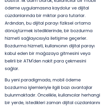
basittir. İlk adım olarak, kullanıcılar bir mobil
ödeme uygulamasına kaydolur ve dijital
cüzdanlarında bir miktar para tutarlar.
Ardından, bu dijital parayı fiziksel ortama
dönüştürmek istediklerinde, bir bozdurma
hizmeti sağlayıcısıyla iletişime geçerler.
Bozdurma hizmeti, kullanıcının dijital parayı
kabul eden bir mağazaya gitmesini veya
belirli bir ATM'den nakit para çekmesini
sağlar.
Bu yeni paradigmada, mobil ödeme
bozdurma işlemleriyle ilgili bazı avantajlar
bulunmaktadır. Öncelikle, kullanıcılar herhangi
bir yerde, istedikleri zaman dijital cüzdanlarını