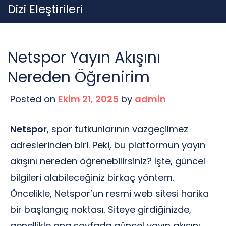
Skip
Dizi Eleştirileri
to
content
Netspor Yayın Akışını
Nereden Öğrenirim
Posted on
Ekim 21, 2025
by
admin
Netspor
, spor tutkunlarının vazgeçilmez
adreslerinden biri. Peki, bu platformun yayın
akışını nereden öğrenebilirsiniz? İşte, güncel
bilgileri alabileceğiniz birkaç yöntem.
Öncelikle, Netspor’un resmi web sitesi harika
bir başlangıç noktası. Siteye girdiğinizde,
genellikle ana sayfada güncel yayın akışını