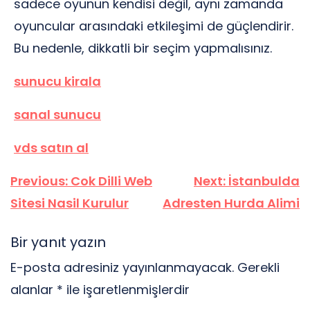
sadece oyunun kendisi değil, aynı zamanda
oyuncular arasındaki etkileşimi de güçlendirir.
Bu nedenle, dikkatli bir seçim yapmalısınız.
sunucu kirala
sanal sunucu
vds satın al
Yazı
Previous:
Cok Dilli Web
Next:
İstanbulda
gezinmesi
Sitesi Nasil Kurulur
Adresten Hurda Alimi
Bir yanıt yazın
E-posta adresiniz yayınlanmayacak.
Gerekli
alanlar
*
ile işaretlenmişlerdir