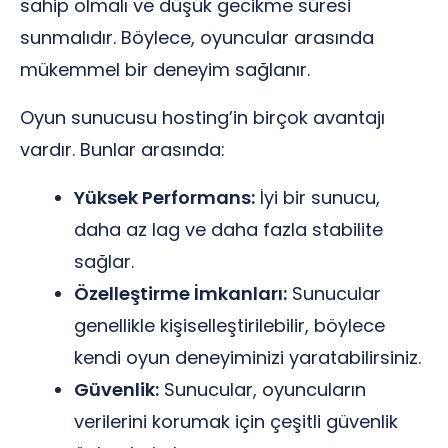
sahip olmalı ve düşük gecikme süresi
sunmalıdır. Böylece, oyuncular arasında
mükemmel bir deneyim sağlanır.
Oyun sunucusu hosting’in birçok avantajı
vardır. Bunlar arasında:
Yüksek Performans:
İyi bir sunucu,
daha az lag ve daha fazla stabilite
sağlar.
Özelleştirme İmkanları:
Sunucular
genellikle kişiselleştirilebilir, böylece
kendi oyun deneyiminizi yaratabilirsiniz.
Güvenlik:
Sunucular, oyuncuların
verilerini korumak için çeşitli güvenlik