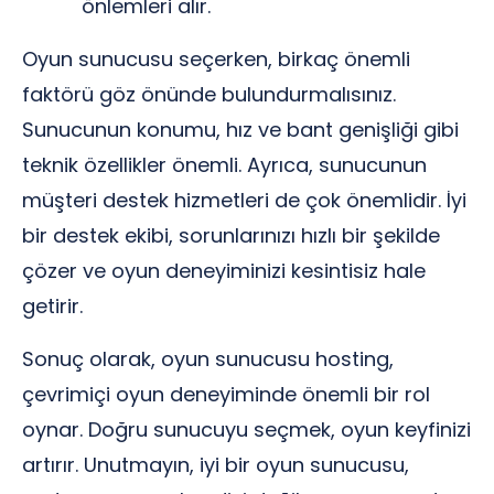
önlemleri alır.
Oyun sunucusu seçerken, birkaç önemli
faktörü göz önünde bulundurmalısınız.
Sunucunun konumu, hız ve bant genişliği gibi
teknik özellikler önemli. Ayrıca, sunucunun
müşteri destek hizmetleri de çok önemlidir. İyi
bir destek ekibi, sorunlarınızı hızlı bir şekilde
çözer ve oyun deneyiminizi kesintisiz hale
getirir.
Sonuç olarak, oyun sunucusu hosting,
çevrimiçi oyun deneyiminde önemli bir rol
oynar. Doğru sunucuyu seçmek, oyun keyfinizi
artırır. Unutmayın, iyi bir oyun sunucusu,