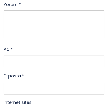
Yorum
*
Ad
*
E-posta
*
İnternet sitesi