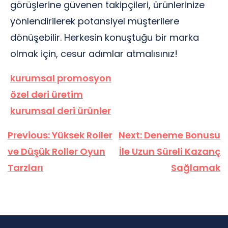
görüşlerine güvenen takipçileri, ürünlerinize
yönlendirilerek potansiyel müşterilere
dönüşebilir. Herkesin konuştuğu bir marka
olmak için, cesur adımlar atmalısınız!
kurumsal promosyon
özel deri üretim
kurumsal deri ürünler
Yazı
Previous:
Yüksek Roller
Next:
Deneme Bonusu
gezinmesi
ve Düşük Roller Oyun
İle Uzun Süreli Kazanç
Tarzları
Sağlamak