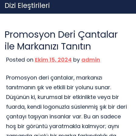
Skip
Dizi Eleştirileri
to
content
Promosyon Deri Çantalar
ile Markanızı Tanıtın
Posted on
Ekim 15, 2024
by
admin
Promosyon deri çantalar, markanızı
tanıtmanın şık ve etkili bir yolunu sunar.
Düşünün ki, kurumsal bir etkinlikte veya bir
fuarda, kendi logonuzla süslenmiş şık bir deri
çantayı taşıyan insanlar var. Bu an sadece
hoş bir görüntü yaratmakla kalmıyor; aynı
zamanda güçlü bir marka farkındalığı da