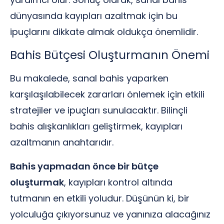
dünyasında kayıpları azaltmak için bu
ipuçlarını dikkate almak oldukça önemlidir.
Bahis Bütçesi Oluşturmanın Önemi
Bu makalede, sanal bahis yaparken
karşılaşılabilecek zararları önlemek için etkili
stratejiler ve ipuçları sunulacaktır. Bilinçli
bahis alışkanlıkları geliştirmek, kayıpları
azaltmanın anahtarıdır.
Bahis yapmadan önce bir bütçe
oluşturmak
, kayıpları kontrol altında
tutmanın en etkili yoludur. Düşünün ki, bir
yolculuğa çıkıyorsunuz ve yanınıza alacağınız