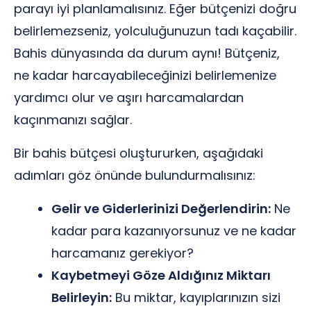
parayı iyi planlamalısınız. Eğer bütçenizi doğru
belirlemezseniz, yolculuğunuzun tadı kaçabilir.
Bahis dünyasında da durum aynı! Bütçeniz,
ne kadar harcayabileceğinizi belirlemenize
yardımcı olur ve aşırı harcamalardan
kaçınmanızı sağlar.
Bir bahis bütçesi oluştururken, aşağıdaki
adımları göz önünde bulundurmalısınız:
Gelir ve Giderlerinizi Değerlendirin:
Ne
kadar para kazanıyorsunuz ve ne kadar
harcamanız gerekiyor?
Kaybetmeyi Göze Aldığınız Miktarı
Belirleyin:
Bu miktar, kayıplarınızın sizi