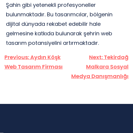
Şahin gibi yetenekli profesyoneller
bulunmaktadır. Bu tasarımcılar, bölgenin
dijital dünyada rekabet edebilir hale
gelmesine katkıda bulunarak şehrin web
tasarım potansiyelini artırmaktadır.
Yazı
Previous:
Aydın Köşk
Next:
Tekirdağ
gezinmesi
Web Tasarım Firması
Malkara Sosyal
Medya Danışmanlığı