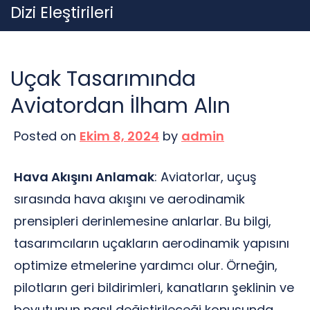
Skip
Dizi Eleştirileri
to
content
Uçak Tasarımında
Aviatordan İlham Alın
Posted on
Ekim 8, 2024
by
admin
Hava Akışını Anlamak
: Aviatorlar, uçuş
sırasında hava akışını ve aerodinamik
prensipleri derinlemesine anlarlar. Bu bilgi,
tasarımcıların uçakların aerodinamik yapısını
optimize etmelerine yardımcı olur. Örneğin,
pilotların geri bildirimleri, kanatların şeklinin ve
boyutunun nasıl değiştirileceği konusunda