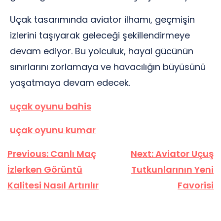
Uçak tasarımında aviator ilhamı, geçmişin
izlerini taşıyarak geleceği şekillendirmeye
devam ediyor. Bu yolculuk, hayal gücünün
sınırlarını zorlamaya ve havacılığın büyüsünü
yaşatmaya devam edecek.
uçak oyunu bahis
uçak oyunu kumar
Yazı
Previous:
Canlı Maç
Next:
Aviator Uçuş
gezinmesi
İzlerken Görüntü
Tutkunlarının Yeni
Kalitesi Nasıl Artırılır
Favorisi