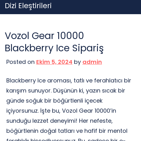
Skip
Dizi Eleştirileri
to
content
Vozol Gear 10000
Blackberry Ice Sipariş
Posted on
Ekim 5, 2024
by
admin
Blackberry Ice aroması, tatlı ve ferahlatıcı bir
karışım sunuyor. Düşünün ki, yazın sıcak bir
günde soğuk bir böğürtlenli içecek
içiyorsunuz. İşte bu, Vozol Gear 10000’in
sunduğu lezzet deneyimi! Her nefeste,
böğürtlenin doğal tatları ve hafif bir mentol
ferahlığı hissediyorsunuz. Bu, sadece bir e-