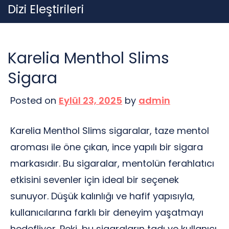
Skip
Dizi Eleştirileri
to
content
Karelia Menthol Slims
Sigara
Posted on
Eylül 23, 2025
by
admin
Karelia Menthol Slims sigaralar, taze mentol
aroması ile öne çıkan, ince yapılı bir sigara
markasıdır. Bu sigaralar, mentolün ferahlatıcı
etkisini sevenler için ideal bir seçenek
sunuyor. Düşük kalınlığı ve hafif yapısıyla,
kullanıcılarına farklı bir deneyim yaşatmayı
hedefliyor. Peki, bu sigaraların tadı ve kullanıcı