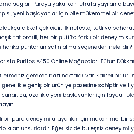
 aroma sağlar. Puroyu yakarken, etrafa yayılan o büyül
yapısı, yeni başlayanlar için bile mükemmel bir den
dukça dikkat çekicidir. İlk nefeste, tatlı ve baharat
k tat profili, her bir puff’ta farklı bir deneyim s
, bu harika puritonun satın alma seçenekleri nelerdir?
cristo Puritos ₺150 Online Mağazalar, Tütün Dükkan
t etmeniz gereken bazı noktalar var. Kaliteli bir ürü
 genellikle geniş bir ürün yelpazesine sahiptir ve fi
unar. Bu, özellikle yeni başlayanlar için faydalı ol
ayın.
eli bir puro deneyimi arayanlar için mükemmel bir se
p kılan unsurlardır. Eğer siz de bu eşsiz deneyimi