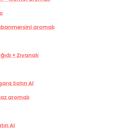
ro
Yabanmersini aromalı
ğıdı + Zıvanalı
gara Satın Al
iraz aromalı
tın Al