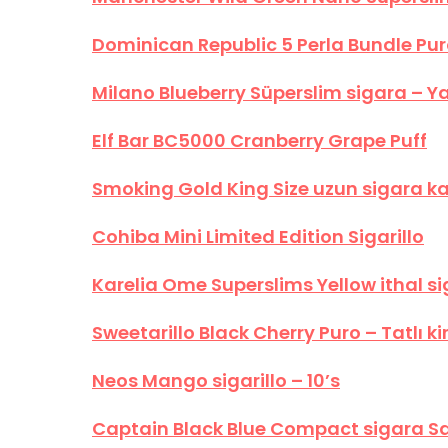
Dominican Republic 5 Perla Bundle Pu
Milano Blueberry Süperslim sigara – 
Elf Bar BC5000 Cranberry Grape Puff
Smoking Gold King Size uzun sigara ka
Cohiba Mini Limited Edition Sigarillo
Karelia Ome Superslims Yellow ithal si
Sweetarillo Black Cherry Puro – Tatlı k
Neos Mango sigarillo – 10’s
Captain Black Blue Compact sigara Sa