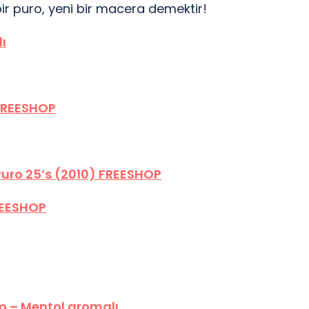
bir puro, yeni bir macera demektir!
ı
 FREESHOP
uro 25’s (2010) FREESHOP
REESHOP
m – Mentol aromalı