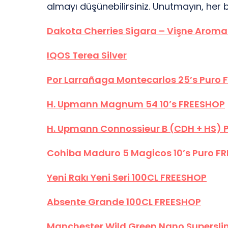
almayı düşünebilirsiniz. Unutmayın, her 
Dakota Cherries Sigara – Vişne Aromal
IQOS Terea Silver
Por Larrañaga Montecarlos 25’s Puro
H. Upmann Magnum 54 10’s FREESHOP
H. Upmann Connossieur B (CDH + HS) P
Cohiba Maduro 5 Magicos 10’s Puro F
Yeni Rakı Yeni Seri 100CL FREESHOP
Absente Grande 100CL FREESHOP
Manchester Wild Green Nano Supersli